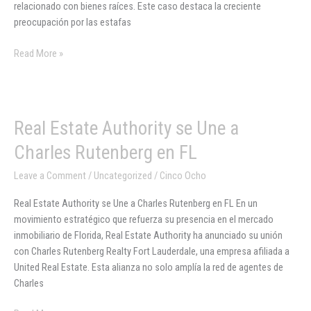
relacionado con bienes raíces. Este caso destaca la creciente
culpable
preocupación por las estafas
Read More »
Real
Real Estate Authority se Une a
Estate
Charles Rutenberg en FL
Authority
se
Leave a Comment
/
Uncategorized
/
Cinco Ocho
Une
Real Estate Authority se Une a Charles Rutenberg en FL En un
a
movimiento estratégico que refuerza su presencia en el mercado
Charles
inmobiliario de Florida, Real Estate Authority ha anunciado su unión
Rutenberg
con Charles Rutenberg Realty Fort Lauderdale, una empresa afiliada a
en
United Real Estate. Esta alianza no solo amplía la red de agentes de
FL
Charles