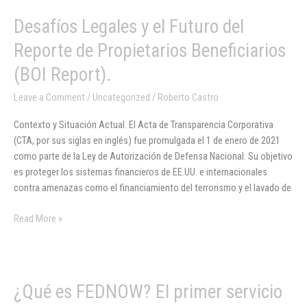
Desafíos
Desafíos Legales y el Futuro del
Legales
Reporte de Propietarios Beneficiarios
y
el
(BOI Report).
Futuro
Leave a Comment
/
Uncategorized
/
Roberto Castro
del
Reporte
Contexto y Situación Actual. El Acta de Transparencia Corporativa
de
(CTA, por sus siglas en inglés) fue promulgada el 1 de enero de 2021
Propietarios
como parte de la Ley de Autorización de Defensa Nacional. Su objetivo
Beneficiarios
es proteger los sistemas financieros de EE.UU. e internacionales
(BOI
contra amenazas como el financiamiento del terrorismo y el lavado de
Report).
Read More »
¿Qué
¿Qué es FEDNOW? El primer servicio
es