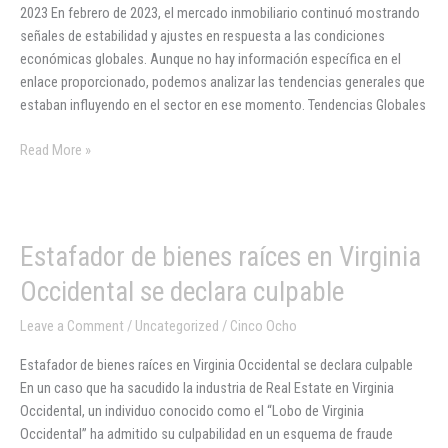
Febrero
2023 En febrero de 2023, el mercado inmobiliario continuó mostrando
2023
señales de estabilidad y ajustes en respuesta a las condiciones
económicas globales. Aunque no hay información específica en el
enlace proporcionado, podemos analizar las tendencias generales que
estaban influyendo en el sector en ese momento. Tendencias Globales
Read More »
Estafador
Estafador de bienes raíces en Virginia
de
Occidental se declara culpable
bienes
raíces
Leave a Comment
/
Uncategorized
/
Cinco Ocho
en
Estafador de bienes raíces en Virginia Occidental se declara culpable
Virginia
En un caso que ha sacudido la industria de Real Estate en Virginia
Occidental
Occidental, un individuo conocido como el “Lobo de Virginia
se
Occidental” ha admitido su culpabilidad en un esquema de fraude
declara