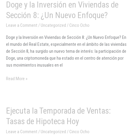
Doge
Doge y la Inversión en Viviendas de
y
Sección 8: ¿Un Nuevo Enfoque?
la
Inversión
Leave a Comment
/
Uncategorized
/
Cinco Ocho
en
Doge y la Inversión en Viviendas de Sección 8: ¿Un Nuevo Enfoque? En
Viviendas
el mundo del Real Estate, especialmente en el ámbito de las viviendas
de
de Sección 8, ha surgido un nuevo tema de interés: la participación de
Sección
Doge, una criptomoneda que ha estado en el centro de atención por
8:
sus movimientos inusuales en el
¿Un
Nuevo
Read More »
Enfoque?
Ejecuta
Ejecuta la Temporada de Ventas:
la
Tasas de Hipoteca Hoy
Temporada
de
Leave a Comment
/
Uncategorized
/
Cinco Ocho