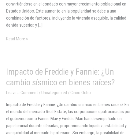
convirtiéndose en el condado con mayor crecimiento poblacional en
Crecimiento
Estados Unidos. Este aumento en la popularidad se debe a una
en
combinación de factores, incluyendo la vivienda asequible, la calidad
EE.
de vida superior, y […]
UU.
Read More »
Impacto
Impacto de Freddie y Fannie: ¿Un
de
cambio sísmico en bienes raíces?
Freddie
y
Leave a Comment
/
Uncategorized
/
Cinco Ocho
Fannie:
Impacto de Freddie y Fannie: ¿Un cambio sísmico en bienes raíces? En
¿Un
el mundo del mercado Real Estate, las corporaciones patrocinadas por
cambio
el gobierno como Fannie Mae y Freddie Mac han desempeñado un
sísmico
papel crucial durante décadas, proporcionando liquidez, estabilidad y
en
asequibilidad al mercado hipotecario. Sin embargo, la posibilidad de
bienes