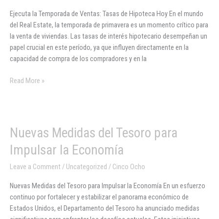
Ventas:
Ejecuta la Temporada de Ventas: Tasas de Hipoteca Hoy En el mundo
Tasas
del Real Estate, la temporada de primavera es un momento crítico para
de
la venta de viviendas. Las tasas de interés hipotecario desempeñan un
Hipoteca
papel crucial en este período, ya que influyen directamente en la
Hoy
capacidad de compra de los compradores y en la
Read More »
Nuevas
Nuevas Medidas del Tesoro para
Medidas
Impulsar la Economía
del
Tesoro
Leave a Comment
/
Uncategorized
/
Cinco Ocho
para
Nuevas Medidas del Tesoro para Impulsar la Economía En un esfuerzo
Impulsar
continuo por fortalecer y estabilizar el panorama económico de
la
Estados Unidos, el Departamento del Tesoro ha anunciado medidas
Economía