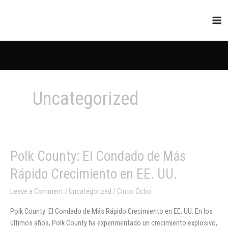
Skip
to
content
Uncategorized
Polk
Polk County: El Condado de Más
County:
Rápido Crecimiento en EE. UU.
El
Condado
Leave a Comment
/
Uncategorized
/
Cinco Ocho
de
Polk County: El Condado de Más Rápido Crecimiento en EE. UU. En los
Más
últimos años, Polk County ha experimentado un crecimiento explosivo,
Rápido