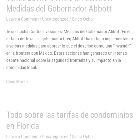
Lucha
Medidas del Gobernador Abbott
Contra
Invasiones:
Leave a Comment
/
Uncategorized
/
Cinco Ocho
Medidas
Texas Lucha Contra Invasiones: Medidas del Gobernador Abbott En el
del
estado de Texas, el gobernador Greg Abbott ha estado implementando
Gobernador
diversas medidas para abordar lo que él describe como una “invasión”
Abbott
en la frontera con México. Estas acciones han generado un intenso
debate nacional sobre la seguridad fronteriza y su impacto en la
comunidad local,
Read More »
Todo
Todo sobre las tarifas de condominios
sobre
en Florida
las
tarifas
Leave a Comment
/
Uncategorized
/
Cinco Ocho