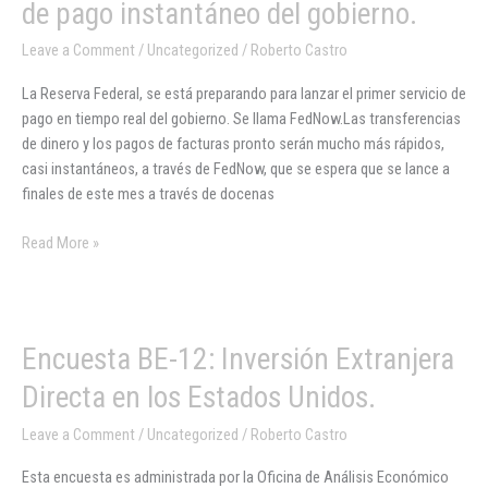
de pago instantáneo del gobierno.
FEDNOW?
El
Leave a Comment
/
Uncategorized
/
Roberto Castro
primer
La Reserva Federal, se está preparando para lanzar el primer servicio de
servicio
pago en tiempo real del gobierno. Se llama FedNow.Las transferencias
de
de dinero y los pagos de facturas pronto serán mucho más rápidos,
pago
casi instantáneos, a través de FedNow, que se espera que se lance a
instantáneo
finales de este mes a través de docenas
del
gobierno.
Read More »
Encuesta
Encuesta BE-12: Inversión Extranjera
BE-
Directa en los Estados Unidos.
12:
Inversión
Leave a Comment
/
Uncategorized
/
Roberto Castro
Extranjera
Esta encuesta es administrada por la Oficina de Análisis Económico
Directa