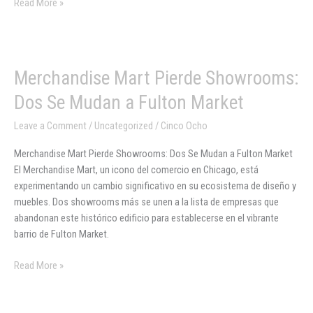
Read More »
Merchandise
Merchandise Mart Pierde Showrooms:
Mart
Dos Se Mudan a Fulton Market
Pierde
Showrooms:
Leave a Comment
/
Uncategorized
/
Cinco Ocho
Dos
Merchandise Mart Pierde Showrooms: Dos Se Mudan a Fulton Market
Se
El Merchandise Mart, un icono del comercio en Chicago, está
Mudan
experimentando un cambio significativo en su ecosistema de diseño y
a
muebles. Dos showrooms más se unen a la lista de empresas que
Fulton
abandonan este histórico edificio para establecerse en el vibrante
Market
barrio de Fulton Market.
Read More »