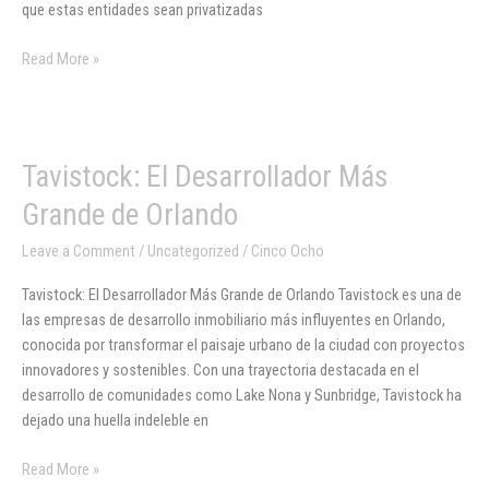
que estas entidades sean privatizadas
raíces?
Read More »
Tavistock:
Tavistock: El Desarrollador Más
El
Grande de Orlando
Desarrollador
Más
Leave a Comment
/
Uncategorized
/
Cinco Ocho
Grande
Tavistock: El Desarrollador Más Grande de Orlando Tavistock es una de
de
las empresas de desarrollo inmobiliario más influyentes en Orlando,
Orlando
conocida por transformar el paisaje urbano de la ciudad con proyectos
innovadores y sostenibles. Con una trayectoria destacada en el
desarrollo de comunidades como Lake Nona y Sunbridge, Tavistock ha
dejado una huella indeleble en
Read More »