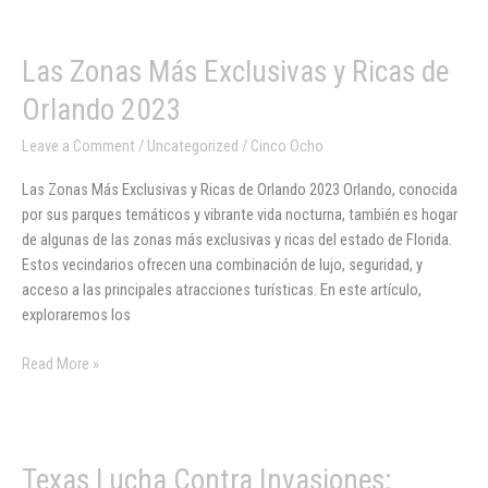
Las
Las Zonas Más Exclusivas y Ricas de
Zonas
Orlando 2023
Más
Exclusivas
Leave a Comment
/
Uncategorized
/
Cinco Ocho
y
Las Zonas Más Exclusivas y Ricas de Orlando 2023 Orlando, conocida
Ricas
por sus parques temáticos y vibrante vida nocturna, también es hogar
de
de algunas de las zonas más exclusivas y ricas del estado de Florida.
Orlando
Estos vecindarios ofrecen una combinación de lujo, seguridad, y
2023
acceso a las principales atracciones turísticas. En este artículo,
exploraremos los
Read More »
Texas
Texas Lucha Contra Invasiones: