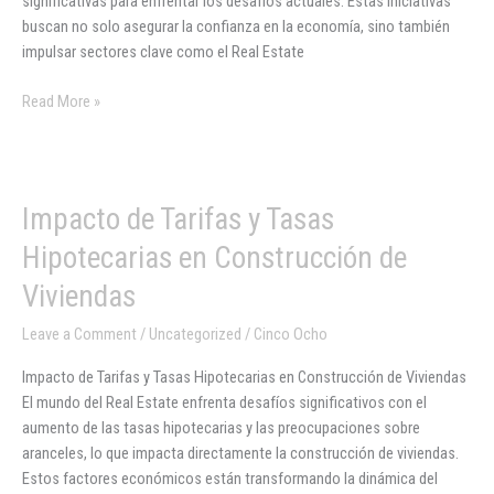
significativas para enfrentar los desafíos actuales. Estas iniciativas
buscan no solo asegurar la confianza en la economía, sino también
impulsar sectores clave como el Real Estate
Read More »
Impacto
Impacto de Tarifas y Tasas
de
Hipotecarias en Construcción de
Tarifas
y
Viviendas
Tasas
Leave a Comment
/
Uncategorized
/
Cinco Ocho
Hipotecarias
en
Impacto de Tarifas y Tasas Hipotecarias en Construcción de Viviendas
Construcción
El mundo del Real Estate enfrenta desafíos significativos con el
de
aumento de las tasas hipotecarias y las preocupaciones sobre
Viviendas
aranceles, lo que impacta directamente la construcción de viviendas.
Estos factores económicos están transformando la dinámica del