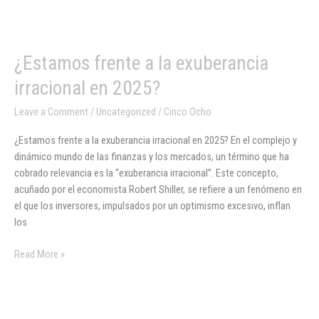
¿Estamos
¿Estamos frente a la exuberancia
frente
irracional en 2025?
a
la
Leave a Comment
/
Uncategorized
/
Cinco Ocho
exuberancia
¿Estamos frente a la exuberancia irracional en 2025? En el complejo y
irracional
dinámico mundo de las finanzas y los mercados, un término que ha
en
cobrado relevancia es la “exuberancia irracional”. Este concepto,
2025?
acuñado por el economista Robert Shiller, se refiere a un fenómeno en
el que los inversores, impulsados por un optimismo excesivo, inflan
los
Read More »